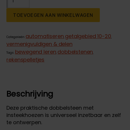
met
insteekhoezen
TOEVOEGEN AAN WINKELWAGEN
aantal
automatiseren
getalgebied 10-20
Categorieën:
,
,
vermenigvuldigen & delen
bewegend leren
dobbelstenen
Tags:
,
,
rekenspelletjes
Beschrijving
Deze praktische dobbelsteen met
insteekhoezen is universeel inzetbaar en zelf
te ontwerpen.