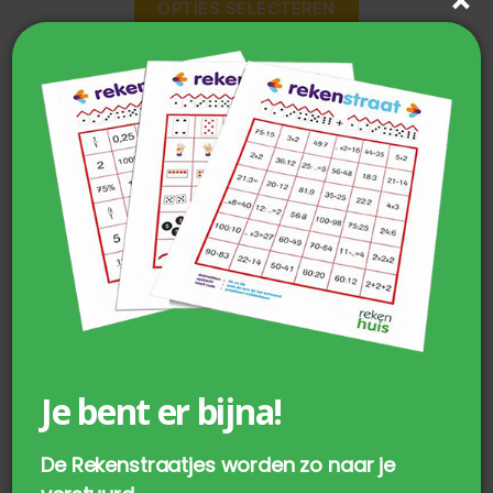
OPTIES SELECTEREN
Je bent er bijna!
Getallenlijn vloermat
De Rekenstraatjes worden zo naar je
€
59,90