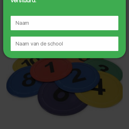
verstuurd.
incl. BTW
TOEVOEGEN AAN WINKELWAGEN
🔒
Geen zorgen, je gegevens zijn veilig.
Door te downloaden ga je akkoord met
het
privacy beleid
.
Probeer het Rekenstraatjes-
proefpakket