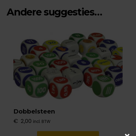
Andere suggesties…
Dit
product
heeft
meerdere
variaties.
Deze
optie
kan
gekozen
worden
op
Dobbelsteen
de
€
2,00
incl. BTW
productpagina