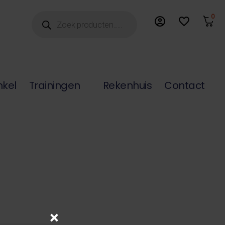
Producten
0
account_circle
favorite_border
zoeken
nkel
Trainingen
Rekenhuis
Contact