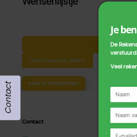
Wensenlijstje
Je ben
De Rekens
verstuurd
TERUG NAAR DE WINKEL
Veel reken
NAAR DE REKENWINKEL
Contact
Contact
Klante
Contac