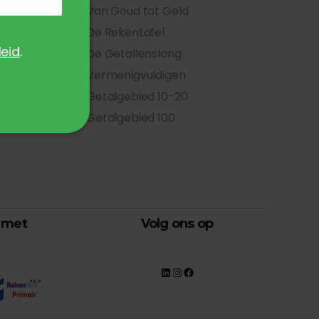
Van Goud tot Geld
De Rekentafel
leid
.
De Getallenslang
Vermenigvuldigen
Getalgebied 10-20
Getalgebied 100
 met
Volg ons op
LinkedIn Saskia van den Hout
Instagram
Facebook