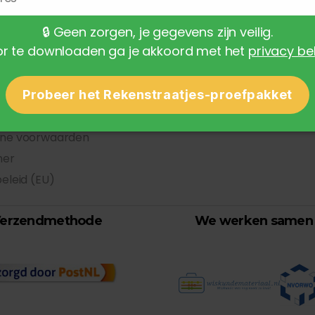
pties en kosten
Mijn account
🔒
Geen zorgen, je gegevens zijn veilig.
d
Bestellingen
r te downloaden ga je akkoord met het
privacy be
methoden
Rekenwinkel
neren
e
Probeer het Rekenstraatjes-proefpakket
 beleid
ne voorwaarden
mer
eleid (EU)
erzendmethode
We werken samen