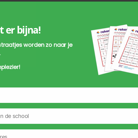
t er bijna!
traatjes worden zo naar je
Je wensenlijstje is momenteel leeg.
.
plezier!
nservice
Rekenwinkel
t
Winkelwagen