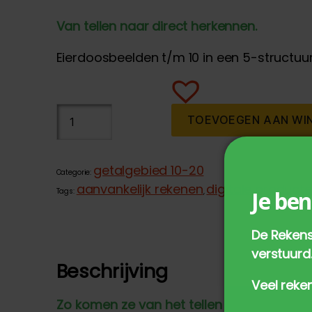
Van tellen naar direct herkennen.
Eierdoosbeelden t/m 10 in een 5-structuur
Digitale
TOEVOEGEN AAN WI
Eierdoosbeelden
t/m
10
getalgebied 10-20
Categorie:
aantal
aanvankelijk rekenen
digitale product
Tags:
,
Je ben
De Rekens
verstuurd
Beschrijving
Veel reken
Zo komen ze van het tellen af!