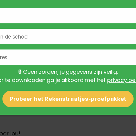
s. Om van dat tellen af te komen en
,
 in.
te flitsen worden de leerlingen gedwongen te
en bestudeerd én geflitst worden.
🔒
Geen zorgen, je gegevens zijn veilig.
r te downloaden ga je akkoord met het
privacy be
n het product als download geleverd wordt.
4 van de handleiding toegevoegd.
Probeer het Rekenstraatjes-proefpakket
enen tot 20
.
oor jou!