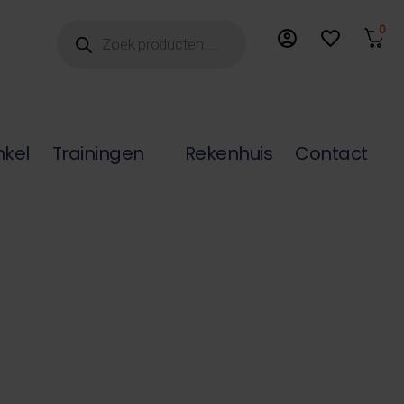
Producten
0
account_circle
favorite_border
zoeken
nkel
Trainingen
Rekenhuis
Contact