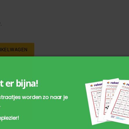
.
NKELWAGEN
en
eierdidactiek
,
t er bijna!
traatjes worden zo naar je
.
plezier!