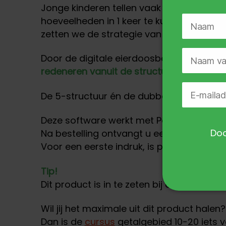
Jonge kinderen tellen vaak op hun vinger
hoeveelheden in 1 keer te kunnen overzien
zetten we de strategie van de 5-structuur
Door de digitale eierdoosbeelden t/m 10 
redeneren vanuit de structuur.
De 5-structuur én de dubbelbeelden kunn
Deze software werkt met PowerPoint.
Doo
Na bestelling ontvangt u een mail waari
Voor een eerste indruk, is pagina 1 van 
Tip!
Dit product is in te zeten bij de leerlijn
rek
Wil jij het maximale uit dit product halen?
Dan is de
cursus
getalgebied 10-20 iets v