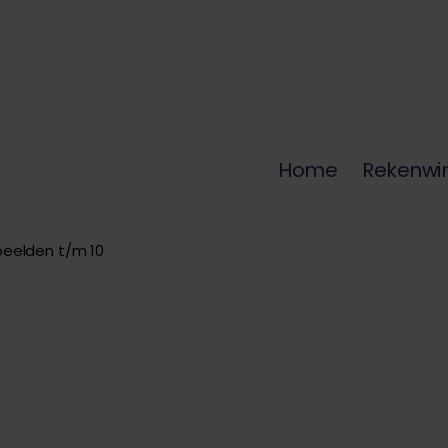
Home
Rekenwi
beelden t/m 10