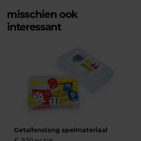
misschien ook
interessant
Getallenslang spelmateriaal
€
9,50
incl. BTW