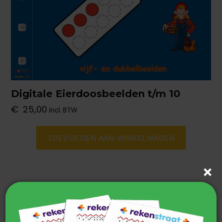
Digitale Eierdoosbeelden t/m 10
€
25,00
incl. BTW
TOEVOEGEN AAN WINKELWAGEN