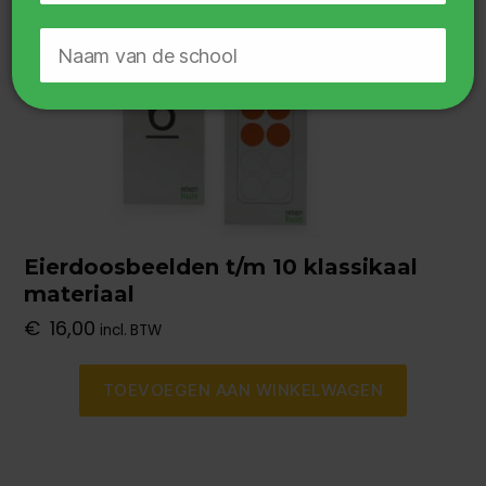
🔒
Geen zorgen, je gegevens zijn veilig.
Door te downloaden ga je akkoord met
het
privacy beleid
.
Eierdoosbeelden t/m 10 klassikaal
materiaal
Probeer het Rekenstraatjes-
€
16,00
incl. BTW
proefpakket
TOEVOEGEN AAN WINKELWAGEN