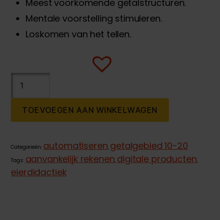
Meest voorkomende getalstructuren.
Mentale voorstelling stimuleren.
Loskomen van het tellen.
Digitale
Getalbeelden
t/m
TOEVOEGEN AAN WINKELWAGEN
10
-
verstopt
automatiseren
getalgebied 10-20
Categorieën:
,
aantal
aanvankelijk rekenen
digitale producten
Tags:
,
,
eierdidactiek