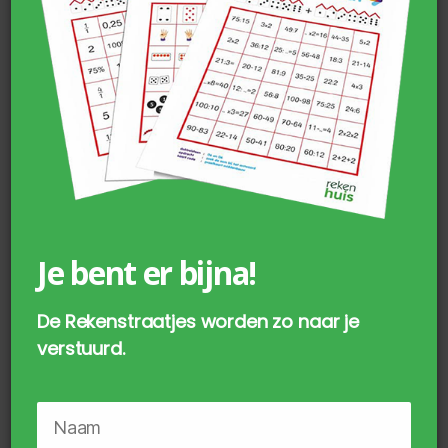
Eierdoos met 10 plastic eieren (set
van 5)
€
20,00
Je bent er bijna!
incl. BTW
De Rekenstraatjes worden zo naar je
TOEVOEGEN AAN WINKELWAGEN
verstuurd.