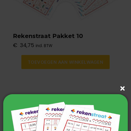
Rekenstraat Pakket 10
€
34,75
incl. BTW
TOEVOEGEN AAN WINKELWAGEN