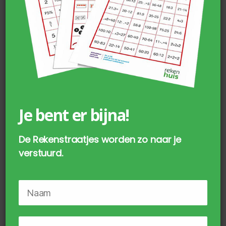
Getallenslang spelmateriaal
€
9,50
incl. BTW
Je bent er bijna!
TOEVOEGEN AAN WINKELWAGEN
De Rekenstraatjes worden zo naar je
verstuurd.