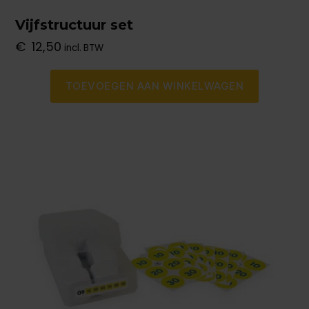
Vijfstructuur set
€
12,50
incl. BTW
TOEVOEGEN AAN WINKELWAGEN
Dit
product
heeft
meerdere
variaties.
Deze
optie
kan