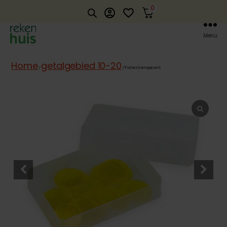
0
account_circle
favorite_border
Menu
Rekenhuis
Home
getalgebied 10-20
/
/ Fiches transparant