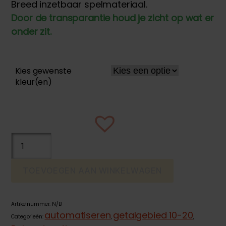
Breed inzetbaar spelmateriaal.
Door de transparantie houd je zicht op wat er
onder zit.
Kies gewenste
kleur(en)
Fiches
transparant
aantal
TOEVOEGEN AAN WINKELWAGEN
Artikelnummer:
N/B
automatiseren
getalgebied 10-20
Categorieën:
,
,