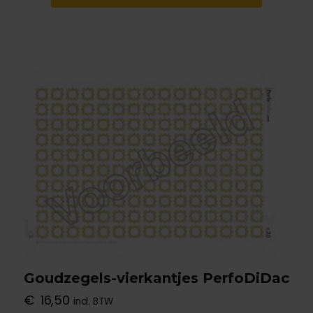
Goudzegels-vierkantjes PerfoDiDac
€
16,50
incl. BTW