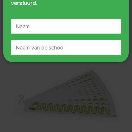
Rekenstraat Pakket Supertafels 2 t/m
verstuurd.
11
€
34,75
incl. BTW
TOEVOEGEN AAN WINKELWAGEN
🔒
Geen zorgen, je gegevens zijn veilig.
Door te downloaden ga je akkoord met
het
privacy beleid
.
Probeer het Rekenstraatjes-
proefpakket