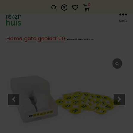
0
account_circle
favorite_border
Menu
Rekenhuis
Home
getalgebied 100
/
/ Rekendobbelstenen-set