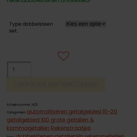
rekendobbelstenen ontwikkeld!
Type dobbelsteen
set:
Rekendobbelstenen-
set
aantal
TOEVOEGEN AAN WINKELWAGEN
Artikelnummer:
N/B
automatiseren
getalgebied 10-20
Categorieën:
,
,
getalgebied 100
grote getallen &
,
kommagetallen
Rekenstraatjes
,
dobbelstenen
getallenlijn
rekenspelletjes