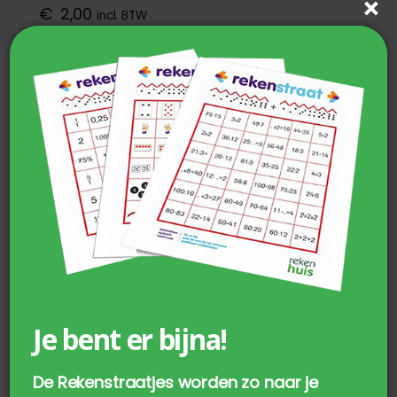
€
2,00
incl. BTW
productpagina
OPTIES SELECTEREN
Je bent er bijna!
De Rekenstraatjes worden zo naar je