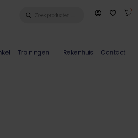
Producten
0
account_circle
favorite_border
zoeken
nkel
Trainingen
Rekenhuis
Contact