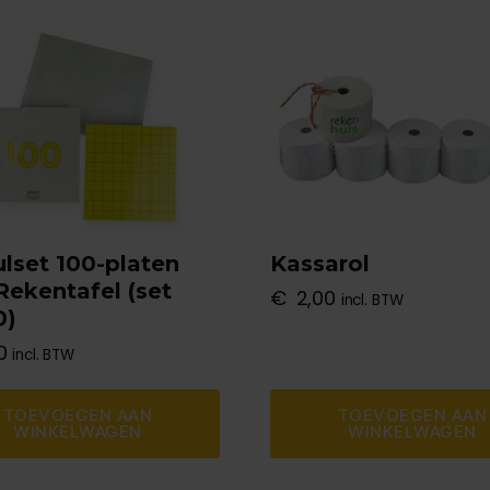
lset 100-platen
Kassarol
Rekentafel (set
€
2,00
incl. BTW
0)
0
incl. BTW
TOEVOEGEN AAN
TOEVOEGEN AAN
WINKELWAGEN
WINKELWAGEN