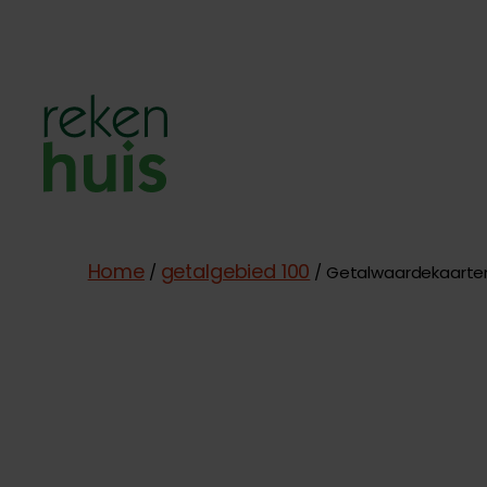
Rekenhuis
Home
getalgebied 100
/
/ Getalwaardekaarten