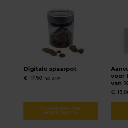
Digitale spaarpot
Aanvu
voor 
€
17,50
incl. BTW
van 1
€
15,0
TOEVOEGEN AAN
WINKELWAGEN