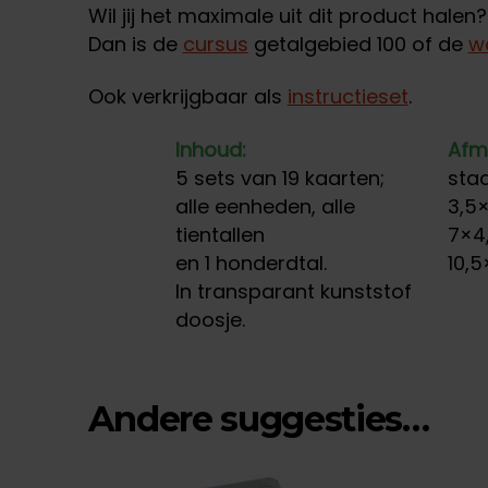
Wil jij het maximale uit dit product halen?
Dan is de
cursus
getalgebied 100 of de
w
Ook verkrijgbaar als
instructieset
.
Inhoud:
Afm
5 sets van 19 kaarten;
sta
alle eenheden, alle
3,5
tientallen
7×4
en 1 honderdtal.
10,
In transparant kunststof
doosje.
Andere suggesties…