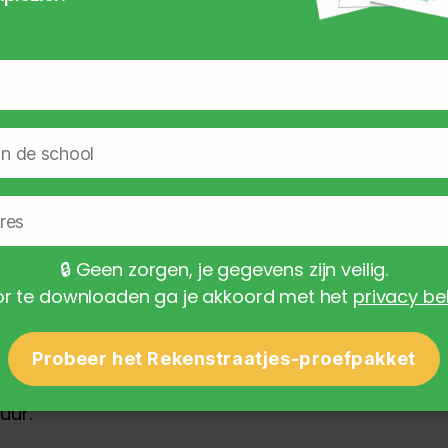
onderdtallen, tientallen en eenheden visueel en
tspraak van getallen visueel te ondersteunen. (Je
ntig)
🔒
Geen zorgen, je gegevens zijn veilig.
r te downloaden ga je akkoord met het
privacy be
iaal zoals: Rekentafel,
rekenkistje
, kralensnoer,
Probeer het Rekenstraatjes-proefpakket
’.
uur.