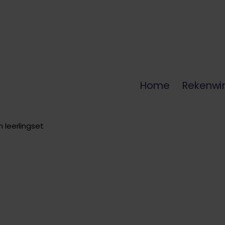
Home
Rekenwi
 leerlingset