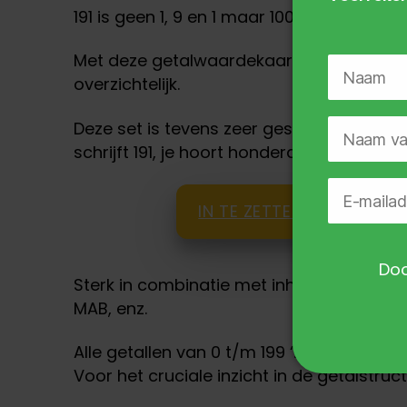
191 is geen 1, 9 en 1 maar 100, 90 en 1.
Met deze getalwaardekaarten worden de h
overzichtelijk.
Deze set is tevens zeer geschikt om de ui
schrijft 191, je hoort honderd één en nege
IN TE ZETTEN BIJ
Doo
Sterk in combinatie met inhoudelijk mater
MAB, enz.
Alle getallen van 0 t/m 199 ‘in hun waarde
Voor het cruciale inzicht in de getalstruct