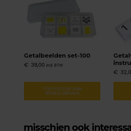
Getalbeelden set-100
Getal
instr
€
38,00
incl. BTW
€
32,
TOEVOEGEN AAN
WINKELWAGEN
misschien ook interess