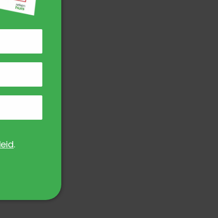
leid
.