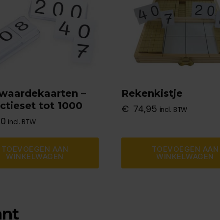
waardekaarten –
Rekenkistje
uctieset tot 1000
€
74,95
incl. BTW
00
incl. BTW
TOEVOEGEN AAN
TOEVOEGEN AAN
WINKELWAGEN
WINKELWAGEN
ant