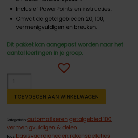
Inclusief PowerPoints en instructies.
Omvat de getalgebieden 20, 100,
vermenigvuldigen en breuken.
Dit pakket kan aangepast worden naar het
aantal leerlingen in je groep.
Spellenpakket
automatiseren
voor
TOEVOEGEN AAN WINKELWAGEN
groep
6,7,8
aantal
automatiseren
getalgebied 100
Categorieën:
,
,
vermenigvuldigen & delen
basisvaardigheden
rekenspelletjes
Tags:
,