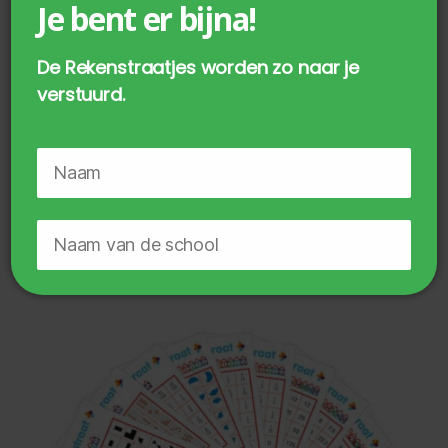
Je bent er bijna!
De Rekenstraatjes worden zo naar je
verstuurd.
Rekenstraat Pakket Basistafels 2 t/m
11
€
34,75
incl. BTW
TOEVOEGEN AAN WINKELWAGEN
🔒
Geen zorgen, je gegevens zijn veilig.
Door te downloaden ga je akkoord met
het
privacy beleid
.