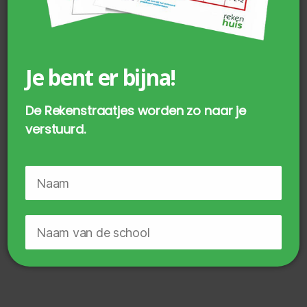
Je bent er bijna!
De Rekenstraatjes worden zo naar je
verstuurd.
Rekenstraat Pakket Procenten
€
34,75
incl. BTW
TOEVOEGEN AAN WINKELWAGEN