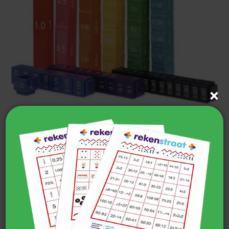
Breukentorens
€
21,90
incl. BTW
TOEVOEGEN AAN WINKELWAGEN