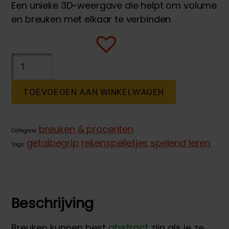
Een unieke 3D-weergave die helpt om volume
en breuken met elkaar te verbinden
Maatbekers
breuken
aantal
TOEVOEGEN AAN WINKELWAGEN
breuken & procenten
Categorie:
getalbegrip
rekenspelletjes
spelend leren
Tags:
,
,
Beschrijving
Breuken kunnen best
abstract
zijn als je ze