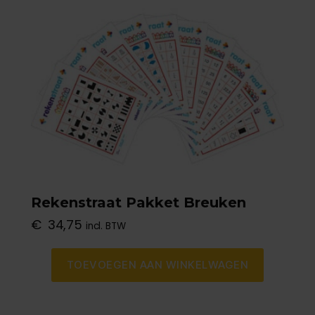
🔒
Geen zorgen, je gegevens zijn veilig.
Door te downloaden ga je akkoord met
het
privacy beleid
.
Probeer het Rekenstraatjes-
proefpakket
Rekenstraat Pakket Breuken
€
34,75
incl. BTW
TOEVOEGEN AAN WINKELWAGEN