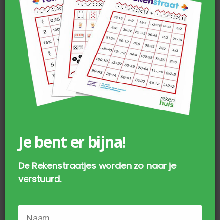
Je bent er bijna!
Digitale Getallenslang t/m 100
De Rekenstraatjes worden zo naar je
€
35,00
incl. BTW
verstuurd.
TOEVOEGEN AAN WINKELWAGEN