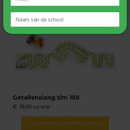
🔒
Geen zorgen, je gegevens zijn veilig.
Door te downloaden ga je akkoord met
het
privacy beleid
.
Probeer het Rekenstraatjes-
proefpakket
Getallenslang t/m 150
€
10,00
incl. BTW
TOEVOEGEN AAN WINKELWAGEN