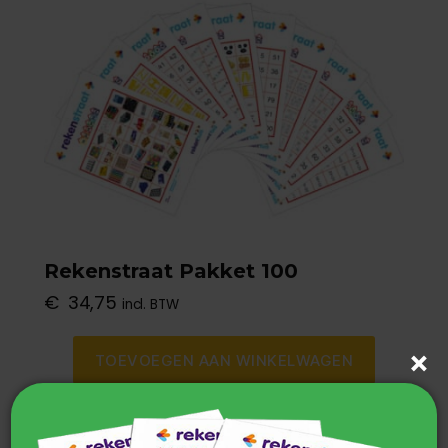
Rekenstraat Pakket 100
€
34,75
incl. BTW
TOEVOEGEN AAN WINKELWAGEN