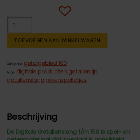
Digitale
Getallenslang
t/m
TOEVOEGEN AAN WINKELWAGEN
150
aantal
getalgebied 100
Categorie:
digitale producten
getallenlijn
Tags:
,
,
getallenslang
rekenspelletjes
,
Beschrijving
De Digitale Getallenslang t/m 150 is spel- en
oefenmateriaal dat speciaal is ontwikkeld