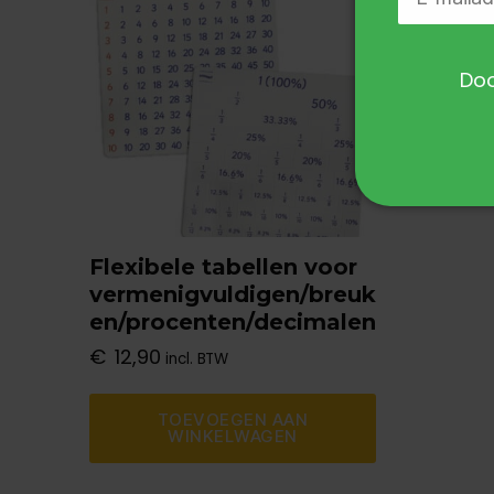
Doo
Flexibele tabellen voor
vermenigvuldigen/breuk
en/procenten/decimalen
€
12,90
incl. BTW
TOEVOEGEN AAN
WINKELWAGEN