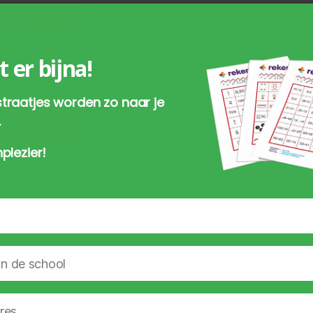
t er bijna!
traatjes worden zo naar je
.
lkaarten met
Euro-waarde-kaart
plezier!
beeld tot 100;
leerlingset
ngset
€
17,00
incl. BTW
incl. BTW
TOEVOEGEN AAN
TOEVOEGEN AAN
WINKELWAGEN
WINKELWAGEN