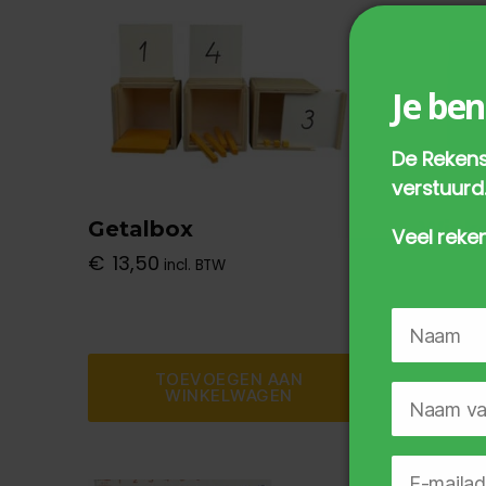
populariteit
Je ben
De Rekens
verstuurd
Getalbox
Winke
Veel reken
getal
€
13,50
incl. BTW
leerli
€
8,00
TOEVOEGEN AAN
WINKELWAGEN