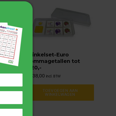
en
Winkelset-Euro
kommagetallen tot
€20,-
€
38,00
incl. BTW
TOEVOEGEN AAN
WINKELWAGEN