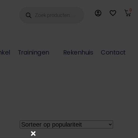
Producten
0
account_circle
favorite_border
zoeken
nkel
Trainingen
Rekenhuis
Contact